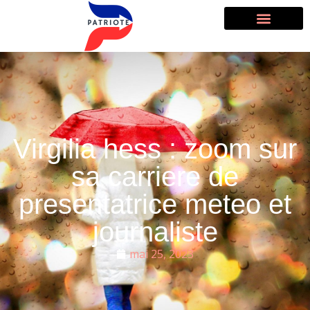
Virgilia hess : zoom sur
sa carriere de
presentatrice meteo et
journaliste
mai 25, 2023