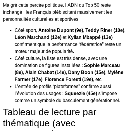
Malgré cette percée politique, l’ADN du Top 50 reste
inchangé : les Français plébiscitent massivement les
personnalités culturelles et sportives.
Côté sport,
Antoine Dupont (9e)
,
Teddy Riner (10e)
,
Léon Marchand (12e)
et
Kylian Mbappé (13e)
confirment que la performance “fédératrice” reste un
moteur majeur de popularité.
Côté culture, la liste est très dense, avec une
domination de figures installées :
Sophie Marceau
(8e)
,
Alain Chabat (14e)
,
Dany Boon (15e)
,
Mylène
Farmer (17e)
,
Florence Foresti (19e)
, etc.
L’entrée de profils “plateformes” confirme aussi
l’évolution des usages :
Squeezie (45e)
s’impose
comme un symbole du basculement générationnel.
Tableau de lecture par
thématique (avec