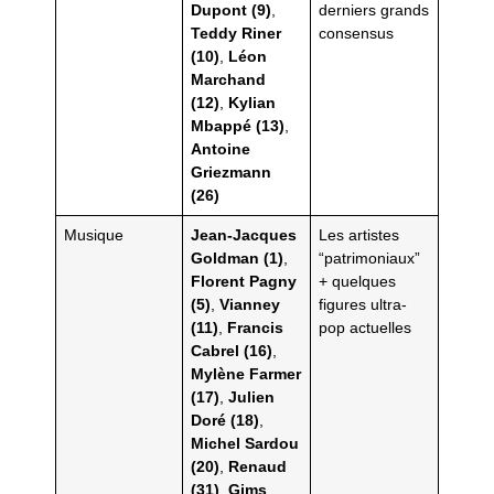
Dupont (9)
,
derniers grands
Teddy Riner
consensus
(10)
,
Léon
Marchand
(12)
,
Kylian
Mbappé (13)
,
Antoine
Griezmann
(26)
Musique
Jean-Jacques
Les artistes
Goldman (1)
,
“patrimoniaux”
Florent Pagny
+ quelques
(5)
,
Vianney
figures ultra-
(11)
,
Francis
pop actuelles
Cabrel (16)
,
Mylène Farmer
(17)
,
Julien
Doré (18)
,
Michel Sardou
(20)
,
Renaud
(31)
,
Gims