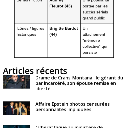
Séries / fiction
Audrey
Une popularité
Fleurot (43)
portée par les
succès sériels
grand public
Icônes / figures
Brigitte Bardot
Un
historiques
(44)
attachement
“mémoire
collective” qui
persiste
Articles récents
Drame de Crans-Montana : le gérant du
bar incarcéré, son épouse remise en
liberté
Affaire Epstein photos censurées
personnalités impliquées
Cyberattaque au ministère de